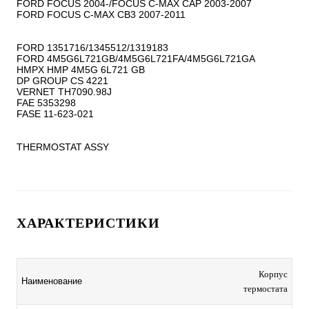
FORD FOCUS 2004-/FOCUS C-MAX CAP 2003-2007

FORD FOCUS C-MAX CB3 2007-2011

FORD 1351716/1345512/1319183

FORD 4M5G6L721GB/4M5G6L721FA/4M5G6L721GA

HMPX HMP 4M5G 6L721 GB

DP GROUP CS 4221

VERNET TH7090.98J

FAE 5353298

FASE 11-623-021

THERMOSTAT ASSY
ХАРАКТЕРИСТИКИ
Корпус
Наименование
термостата