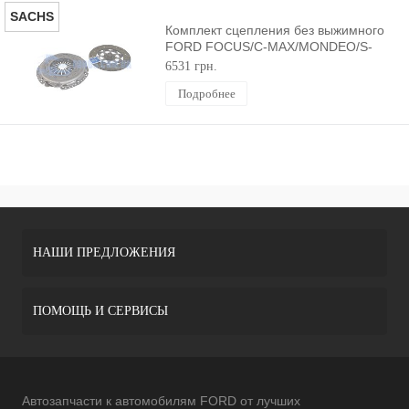
SACHS
Комплект сцепления без выжимного
FORD FOCUS/C-MAX/MONDEO/S-
MAX/GALAXY 2003-2012 (1.8TDCI)
6531 грн.
SACHS
Подробнее
НАШИ ПРЕДЛОЖЕНИЯ
ПОМОЩЬ И СЕРВИСЫ
Автозапчасти к автомобилям FORD от лучших