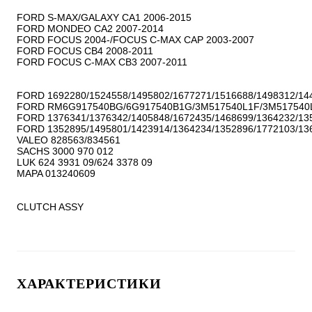
FORD S-MAX/GALAXY CA1 2006-2015

FORD MONDEO CA2 2007-2014

FORD FOCUS 2004-/FOCUS C-MAX CAP 2003-2007

FORD FOCUS CB4 2008-2011

FORD FOCUS C-MAX CB3 2007-2011

FORD 1692280/1524558/1495802/1677271/1516688/1498312/144
FORD RM6G917540BG/6G917540B1G/3M517540L1F/3M517540
FORD 1376341/1376342/1405848/1672435/1468699/1364232/135
FORD 1352895/1495801/1423914/1364234/1352896/1772103/136
VALEO 828563/834561

SACHS 3000 970 012

LUK 624 3931 09/624 3378 09

MAPA 013240609

CLUTCH ASSY
ХАРАКТЕРИСТИКИ