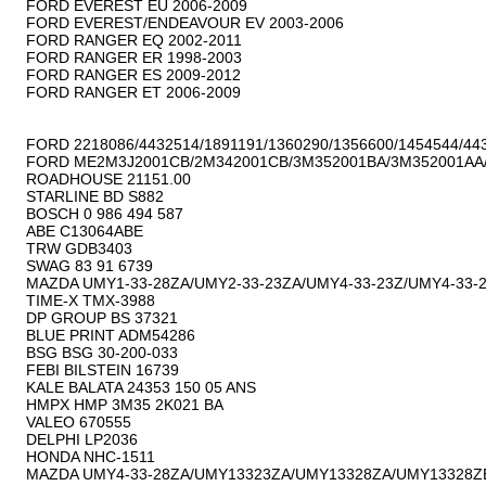
FORD EVEREST EU 2006-2009

FORD EVEREST/ENDEAVOUR EV 2003-2006

FORD RANGER EQ 2002-2011

FORD RANGER ER 1998-2003

FORD RANGER ES 2009-2012

FORD RANGER ET 2006-2009

FORD 2218086/4432514/1891191/1360290/1356600/1454544/443
FORD ME2M3J2001CB/2M342001CB/3M352001BA/3M352001AA/
ROADHOUSE 21151.00

STARLINE BD S882

BOSCH 0 986 494 587

ABE C13064ABE

TRW GDB3403

SWAG 83 91 6739

MAZDA UMY1-33-28ZA/UMY2-33-23ZA/UMY4-33-23Z/UMY4-33-28
TIME-X TMX-3988

DP GROUP BS 37321

BLUE PRINT ADM54286

BSG BSG 30-200-033

FEBI BILSTEIN 16739

KALE BALATA 24353 150 05 ANS

HMPX HMP 3M35 2K021 BA

VALEO 670555

DELPHI LP2036

HONDA NHC-1511

MAZDA UMY4-33-28ZA/UMY13323ZA/UMY13328ZA/UMY13328Z