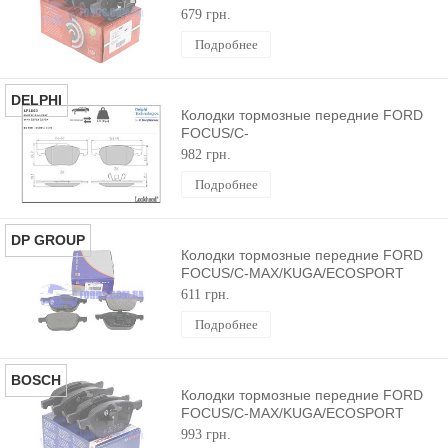
2003- GOODREM
679 грн.
Подробнее
DELPHI
Колодки тормозные передние FORD
FOCUS/C-
MAX/KUGA/ECOSPORT/CONNECT
982 грн.
2003- DELPHI
Подробнее
DP GROUP
Колодки тормозные передние FORD
FOCUS/C-MAX/KUGA/ECOSPORT
2003- DP GROUP
611 грн.
Подробнее
BOSCH
Колодки тормозные передние FORD
FOCUS/C-MAX/KUGA/ECOSPORT
2003- BOSCH
993 грн.