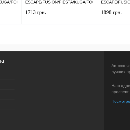
/KUGA/FOCUS/MONDEO
ESCAPE/FUSION/FIESTA/KUGA/FOCUS/MONDEO
ESCAPE/FUSI
(1.6 ECOBOOST) MANDO
(1.6 ECOBOOS
1713 грн.
1898 грн.
рзину
В корзину
внение
Купить в 1 клик
Сравнение
Купить в 1 
сы
аличии
В избранное
В наличии
В избранное
Автозапч
лучших п
Наш адрес
проспект 
Посмотре