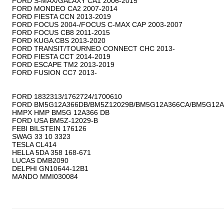
FORD S-MAX/GALAXY CA1 2006-2015

FORD MONDEO CA2 2007-2014

FORD FIESTA CCN 2013-2019

FORD FOCUS 2004-/FOCUS C-MAX CAP 2003-2007

FORD FOCUS CB8 2011-2015

FORD KUGA CBS 2013-2020

FORD TRANSIT/TOURNEO CONNECT CHC 2013-

FORD FIESTA CCT 2014-2019

FORD ESCAPE TM2 2013-2019

FORD FUSION CC7 2013-

FORD 1832313/1762724/1700610

FORD BM5G12A366DB/BM5Z12029B/BM5G12A366CA/BM5G12A
HMPX HMP BM5G 12A366 DB

FORD USA BM5Z-12029-B

FEBI BILSTEIN 176126

SWAG 33 10 3323

TESLA CL414

HELLA 5DA 358 168-671

LUCAS DMB2090

DELPHI GN10644-12B1
