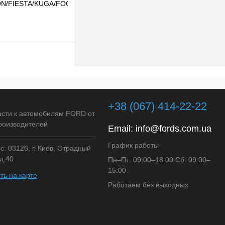
ON/FIESTA/KUGA/FOCUS/MONDEO
T) ORIGINAL
В корзину
клик
Сравнение
+38 (067) 414-22-22
В наличии
асти к автомобилям FORD от
роизводителей
Email:
info@fords.com.ua
График работы
: 03126, г. Киев, Отрадный
д.40
Пн–Пт: 09:00–18:00 Сб: 09:00–
15:00
ть на карте
Работаем без выходных