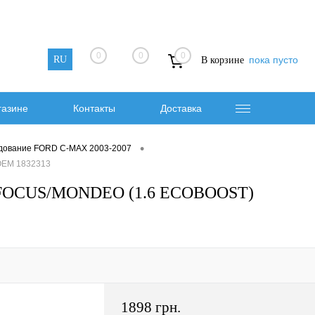
0
0
0
RU
пока пусто
В корзине
газине
Контакты
Доставка
•
дование FORD C-MAX 2003-2007
OEM 1832313
/FOCUS/MONDEO (1.6 ECOBOOST)
1898 грн.