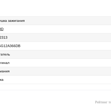
ушка зажигания
RD
2313
5G12A366DB
гатель
гинал
мания
ка
Рейтинг т