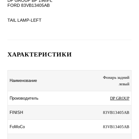
DP GROUP BP 1969-L

FORD 83VB13405AB

TAIL LAMP-LEFT
ХАРАКТЕРИСТИКИ
Фонарь задний
Наименование
левый
Производитель
DP GROUP
FINISH
83VB13405AB
FoMoCo
83VB13405AB