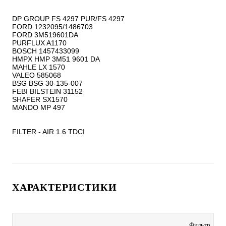
DP GROUP FS 4297 PUR/FS 4297

FORD 1232095/1486703

FORD 3M519601DA

PURFLUX A1170

BOSCH 1457433099

HMPX HMP 3M51 9601 DA

MAHLE LX 1570

VALEO 585068

BSG BSG 30-135-007

FEBI BILSTEIN 31152

SHAFER SX1570

MANDO MP 497

FILTER - AIR 1.6 TDCI
ХАРАКТЕРИСТИКИ
Фильтр