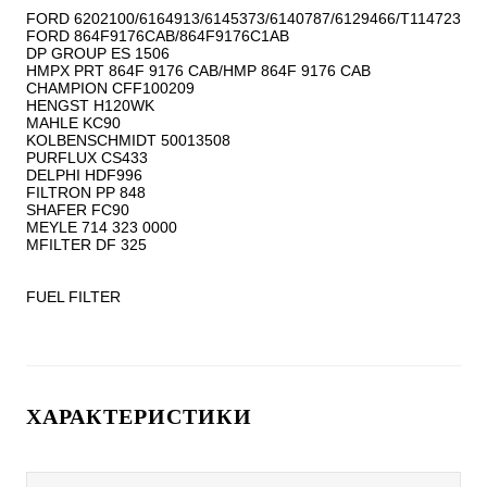
FORD 6202100/6164913/6145373/6140787/6129466/T114723

FORD 864F9176CAB/864F9176C1AB

DP GROUP ES 1506

HMPX PRT 864F 9176 CAB/HMP 864F 9176 CAB

CHAMPION CFF100209

HENGST H120WK

MAHLE KC90

KOLBENSCHMIDT 50013508

PURFLUX CS433

DELPHI HDF996

FILTRON PP 848

SHAFER FC90

MEYLE 714 323 0000

MFILTER DF 325

FUEL FILTER
ХАРАКТЕРИСТИКИ