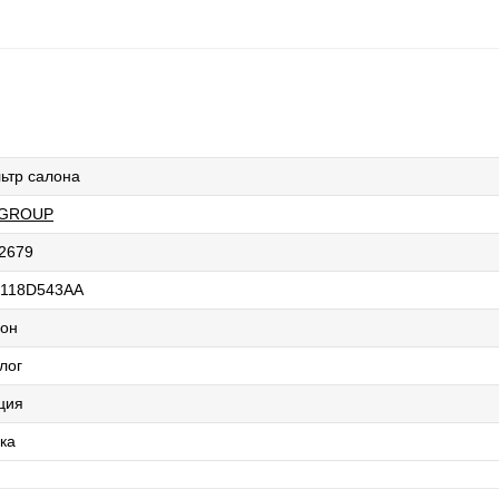
ьтр салона
 GROUP
2679
118D543AA
он
лог
ция
ка