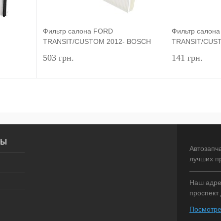
Фильтр салона FORD
Фильтр салон
TRANSIT/CUSTOM 2012- BOSCH
TRANSIT/CUS
503 грн.
141 грн.
рзину
Подписаться
внение
Купить в 1 клик
Сравнение
Купить в 1 
сы
аличии
В избранное
Недоступно
В избранное
Автозапч
лучших п
Наш адрес
проспект 
Посмотре