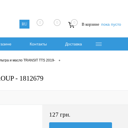
0
0
0
RU
пока пусто
В корзине
газине
Контакты
Доставка
•
льтра и масло TRANSIT TTS 2019-
OUP - 1812679
127 грн.