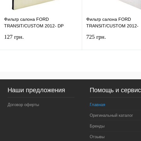
Фильтр салона FORD
Фильтр салона FORD
TRANSIT/CUSTOM 2012- DP
TRANSIT/CUSTOM 2012-
GROUP
ORIGINAL
127 грн.
725 грн.
В корзину
В ко
Купить в 1 клик
Сравнение
Купить в 1 клик
Сра
Наши предложения
Помощь и серви
В избранное
В наличии
В избранное
В н
Договор оферты
Главная
Оригинальный каталог
Бренды
Отзывы