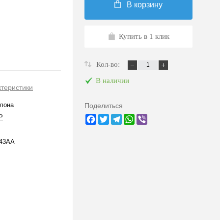
В корзину
Купить в 1 клик
Кол-во:
В наличии
ктеристики
лона
Поделиться
P
Facebook
Twitter
Telegram
WhatsApp
Viber
43AA