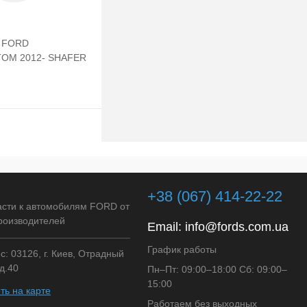
а FORD
TOM 2012- SHAFER
Подписаться
клик
Сравнение
+38 (067) 414-22-22
Недоступно
асти к автомобилям FORD от
роизводителей
Email:
info@fords.com.ua
График работы
: 03126, г. Киев, Отрадный
д.40
Пн–Пт: 09:00–18:00 Сб: 09:00–
15:00
ть на карте
Работаем без выходных