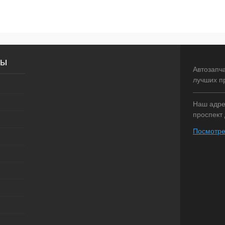
писаться
Подписаться
внение
Купить в 1 клик
Сравнение
сы
оступно
В избранное
Недоступно
Автозапч
лучших п
Наш адрес
проспект 
Посмотре