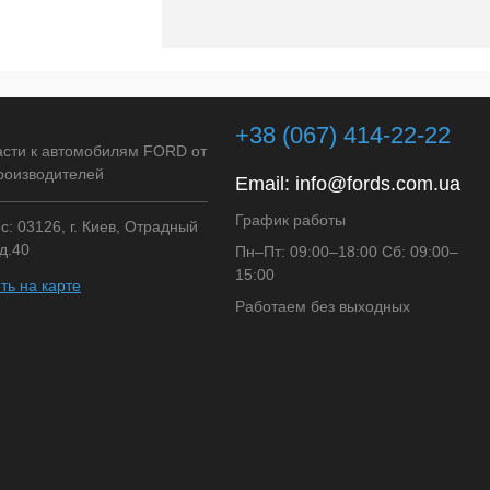
+38 (067) 414-22-22
асти к автомобилям FORD от
роизводителей
Email:
info@fords.com.ua
График работы
: 03126, г. Киев, Отрадный
д.40
Пн–Пт: 09:00–18:00 Сб: 09:00–
15:00
ть на карте
Работаем без выходных