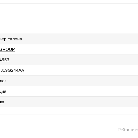
ьтр салона
 GROUP
4953
J19G244AA
лог
ция
ка
Рейтинг т