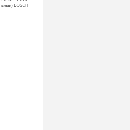
ольный) BOSCH
Подписаться
клик
Сравнение
Недоступно