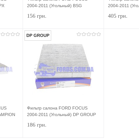
PX
2004-2011 (Угольный) BSG
2004-2011 (Уг
156 грн.
405 грн.
DP GROUP
писаться
Подписаться
внение
Купить в 1 клик
Сравнение
Купить в 1 
оступно
В избранное
Недоступно
В избранное
CUS
Фильтр салона FORD FOCUS
HAMPION
2004-2011 (Угольный) DP GROUP
186 грн.