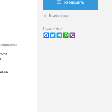
Уведомить
Недоступно
Поделиться
Facebook
Twitter
Telegram
WhatsApp
Viber
ктеристики
лона
P
244AA