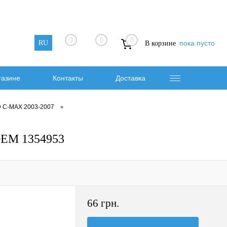
0
0
0
RU
пока пусто
В корзине
газине
Контакты
Доставка
•
 C-MAX 2003-2007
OEM 1354953
66 грн.