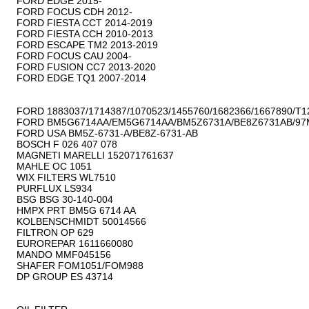
FORD EDGE 2015-

FORD FOCUS CDH 2012-

FORD FIESTA CCT 2014-2019

FORD FIESTA CCH 2010-2013

FORD ESCAPE TM2 2013-2019

FORD FOCUS CAU 2004-

FORD FUSION CC7 2013-2020

FORD EDGE TQ1 2007-2014

FORD 1883037/1714387/1070523/1455760/1682366/1667890/T12
FORD BM5G6714AA/EM5G6714AA/BM5Z6731A/BE8Z6731AB/97M
FORD USA BM5Z-6731-A/BE8Z-6731-AB

BOSCH F 026 407 078

MAGNETI MARELLI 152071761637

MAHLE OC 1051

WIX FILTERS WL7510

PURFLUX LS934

BSG BSG 30-140-004

HMPX PRT BM5G 6714 AA

KOLBENSCHMIDT 50014566

FILTRON OP 629

EUROREPAR 1611660080

MANDO MMF045156

SHAFER FOM1051/FOM988

DP GROUP ES 43714
