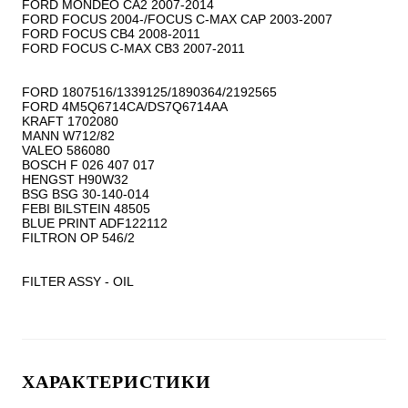
FORD MONDEO CA2 2007-2014

FORD FOCUS 2004-/FOCUS C-MAX CAP 2003-2007

FORD FOCUS CB4 2008-2011

FORD FOCUS C-MAX CB3 2007-2011

FORD 1807516/1339125/1890364/2192565

FORD 4M5Q6714CA/DS7Q6714AA

KRAFT 1702080

MANN W712/82

VALEO 586080

BOSCH F 026 407 017

HENGST H90W32

BSG BSG 30-140-014

FEBI BILSTEIN 48505

BLUE PRINT ADF122112

FILTRON OP 546/2

FILTER ASSY - OIL
ХАРАКТЕРИСТИКИ