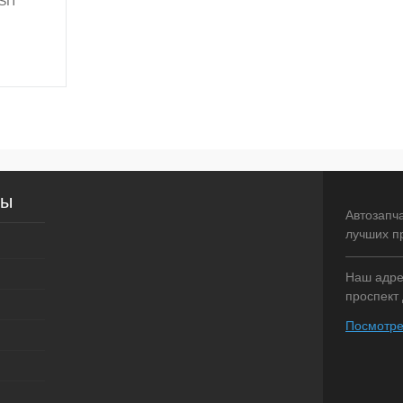
SIT
писаться
внение
сы
оступно
Автозапч
лучших п
Наш адрес
проспект 
Посмотре