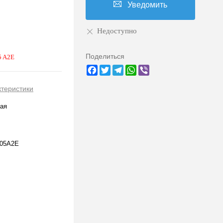
Уведомить
Недоступно
Поделиться
5 A2E
Facebook
Twitter
Telegram
WhatsApp
Viber
ктеристики
ая
05A2E