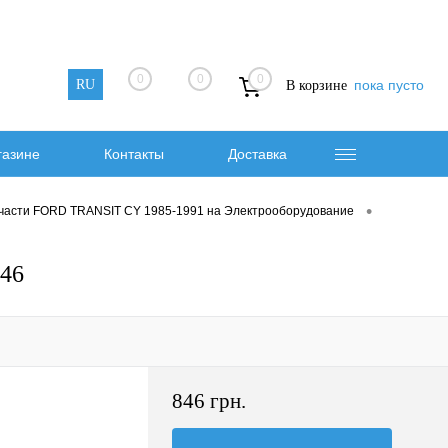
0
0
0
RU
пока пусто
В корзине
газине
Контакты
Доставка
•
части FORD TRANSIT CY 1985-1991 на Электрооборудование
46
846 грн.