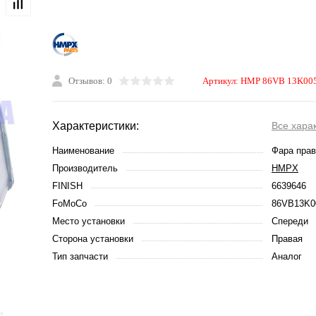
Отзывов: 0
Артикул:
HMP 86VB 13K00
Характеристики:
Все хара
Наименование
Фара прав
Производитель
HMPX
FINISH
6639646
FoMoCo
86VB13K0
Место установки
Спереди
Сторона установки
Правая
Тип запчасти
Аналог