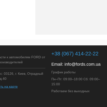
+38 (067) 414-22-22
асти к автомобилям FORD от
роизводителей
Email:
info@fords.com.ua
График работы
: 03126, г. Киев, Отрадный
д.40
Пн–Пт: 09:00–18:00 Сб: 09:00–
15:00
ть на карте
Работаем без выходных