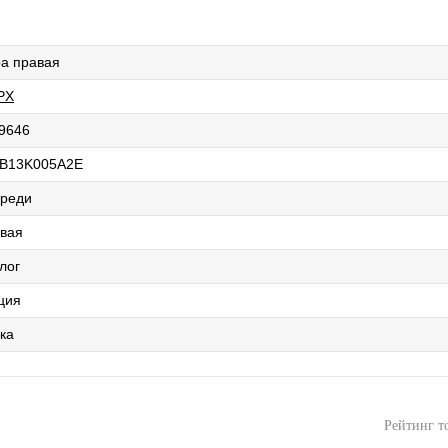
а правая
PX
9646
B13K005A2E
реди
вая
лог
ция
ка
Рейтинг т