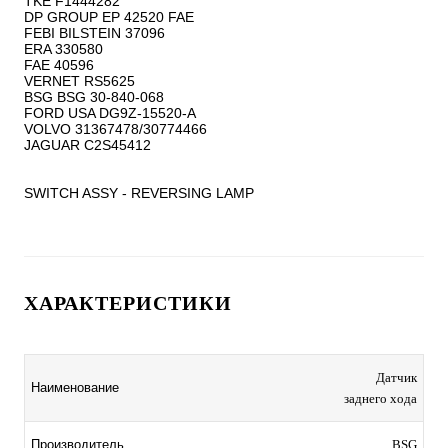
TKE F1444282

DP GROUP EP 42520 FAE

FEBI BILSTEIN 37096

ERA 330580

FAE 40596

VERNET RS5625

BSG BSG 30-840-068

FORD USA DG9Z-15520-A

VOLVO 31367478/30774466

JAGUAR C2S45412

SWITCH ASSY - REVERSING LAMP
ХАРАКТЕРИСТИКИ
Датчик
Наименование
заднего хода
Производитель
BSG