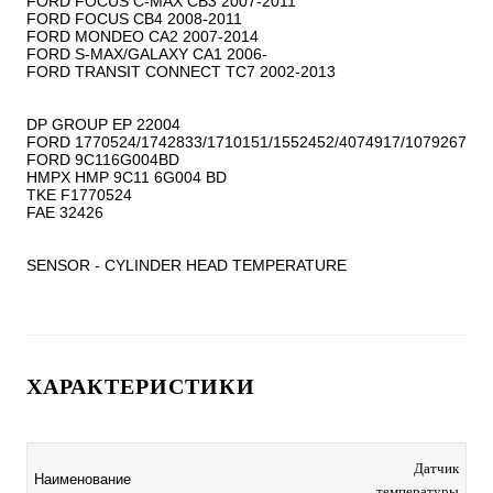
FORD FOCUS C-MAX CB3 2007-2011

FORD FOCUS CB4 2008-2011

FORD MONDEO CA2 2007-2014

FORD S-MAX/GALAXY CA1 2006-

FORD TRANSIT CONNECT TC7 2002-2013

DP GROUP EP 22004

FORD 1770524/1742833/1710151/1552452/4074917/1079267

FORD 9C116G004BD

HMPX HMP 9C11 6G004 BD

TKE F1770524

FAE 32426

SENSOR - CYLINDER HEAD TEMPERATURE
ХАРАКТЕРИСТИКИ
Датчик
Наименование
температуры