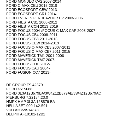
FORD MONDEO CA2 2007-2014

FORD C-MAX CEU 2015-2019

FORD ECOSPORT CBW 2013-

FORD ECOSPORT CR1 2014-

FORD EVEREST/ENDEAVOUR EV 2003-2006

FORD FIESTA CB1 2008-2012

FORD FIESTA CCN 2013-2019

FORD FOCUS 2004-/FOCUS C-MAX CAP 2003-2007

FORD FOCUS CB4 2008-2011

FORD FOCUS CB8 2011-2015

FORD FOCUS CEW 2014-2019

FORD FOCUS C-MAX CB3 2007-2011

FORD FOCUS C-MAX CB7 2011-2015

FORD MAVERICK TM1 2001-2006

FORD MAVERICK TM7 2007-

FORD FOCUS CDH 2012-

FORD FOCUS CAU 2004-

FORD FUSION CC7 2013-

DP GROUP FS 42579

FORD 4515688

FORD 3L3A12B579BA/3W4Z12B579AB/3W4Z12B579AC

PIERBURG 7.22184.23.0

HMPX HMP 3L3A 12B579 BA

HELLA 8ET 009 142-591

VDO A2C59514878

DELPHI AF10182-12B1
