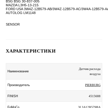
BSG BSG 30-837-005

MAZDA L3H5-13-215

FORD USA 3W4Z-12B579-AB/3W4Z-12B579-AC/3W4A-12B579-AA
AUTOLOG LM1148

SENSOR
ХАРАКТЕРИСТИКИ
Датчик расхода
Наименование
воздуха
Производитель
PIERBURG
FINISH
4515688
FoMoCo
3L3A12B579BA