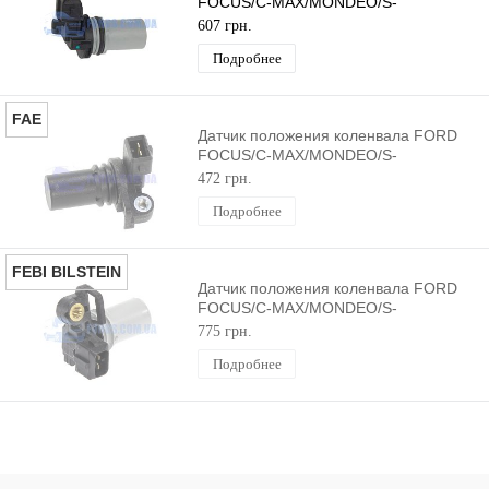
FOCUS/C-MAX/MONDEO/S-
MAX/GALAXY/CONNECT 2003-2015
607 грн.
DELPHI
Подробнее
FAE
Датчик положения коленвала FORD
FOCUS/C-MAX/MONDEO/S-
MAX/GALAXY/CONNECT 2003-2015
472 грн.
FAE
Подробнее
FEBI BILSTEIN
Датчик положения коленвала FORD
FOCUS/C-MAX/MONDEO/S-
MAX/GALAXY/CONNECT 2003-2015
775 грн.
FEBI BILSTEIN
Подробнее