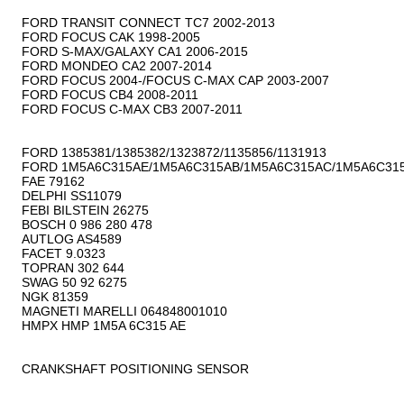
FORD TRANSIT CONNECT TC7 2002-2013

FORD FOCUS CAK 1998-2005

FORD S-MAX/GALAXY CA1 2006-2015

FORD MONDEO CA2 2007-2014

FORD FOCUS 2004-/FOCUS C-MAX CAP 2003-2007

FORD FOCUS CB4 2008-2011

FORD FOCUS C-MAX CB3 2007-2011

FORD 1385381/1385382/1323872/1135856/1131913

FORD 1M5A6C315AE/1M5A6C315AB/1M5A6C315AC/1M5A6C315
FAE 79162

DELPHI SS11079

FEBI BILSTEIN 26275

BOSCH 0 986 280 478

AUTLOG AS4589

FACET 9.0323

TOPRAN 302 644

SWAG 50 92 6275

NGK 81359

MAGNETI MARELLI 064848001010

HMPX HMP 1M5A 6C315 AE

CRANKSHAFT POSITIONING SENSOR