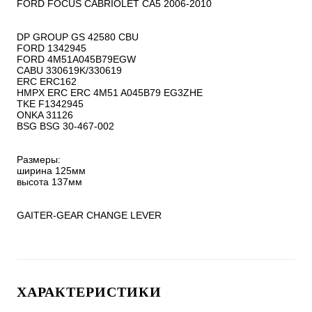
FORD FOCUS CABRIOLET CA5 2006-2010

DP GROUP GS 42580 CBU

FORD 1342945

FORD 4M51A045B79EGW

CABU 330619K/330619

ERC ERC162

HMPX ERC ERC 4M51 A045B79 EG3ZHE

TKE F1342945

ONKA 31126

BSG BSG 30-467-002

Размеры:

ширина 125мм

высота 137мм

GAITER-GEAR CHANGE LEVER
ХАРАКТЕРИСТИКИ