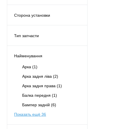
Дверь раздвижная
(4)
Сзади
(43)
Сторона установки
Спереди
(53)
Левая
(38)
Правая
(38)
Тип запчасти
С обеих сторон
(3)
Аналог
(115)
По центру
(15)
Найменування
Снизу
(4)
Арка
(1)
Показать ещё 1
Арка задня ліва
(2)
Арка задня права
(1)
Балка передня
(1)
Бампер задній
(6)
Показать ещё 36