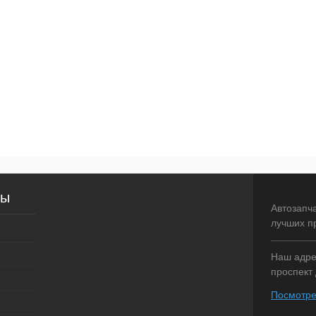
сы
Автозапч
лучших п
Наш адрес
проспект 
Посмотре