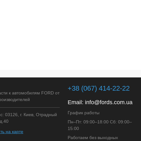
+38 (067) 414-22-22
асти к автомобилям FORD от
роизводителей
Email:
info@fords.com.ua
График работы
: 03126, г. Киев, Отрадный
д.40
Пн–Пт: 09:00–18:00 Сб: 09:00–
15:00
ть на карте
Работаем без выходных