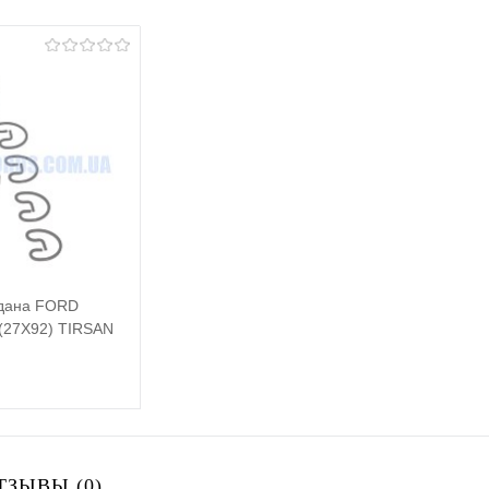
рдана FORD
(27X92) TIRSAN
Подписаться
ТЗЫВЫ (0)