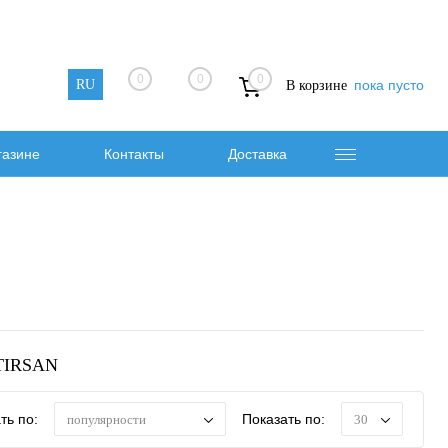
0
0
0
RU
пока пусто
В корзине
газине
Контакты
Доставка
 TIRSAN
ть по:
Показать по:
популярности
30