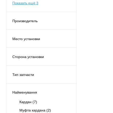
Показать ещё 3
Производитель
TIRSAN
(23)
Место установки
(2)
Двигатель
(1)
Сторона установки
Кардан
(13)
Левая
(2)
Приводной вал
(3)
Правая
(2)
Тип запчасти
Спереди
(2)
С обеих сторон
(3)
Аналог
(23)
По центру
(3)
Найменування
Кардан
(7)
Муфта кардана
(2)