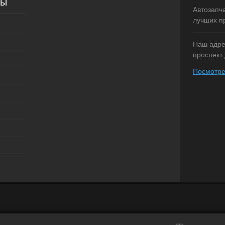
сы
Автозапч
лучших п
Наш адрес
проспект 
Посмотре