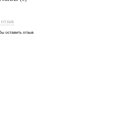
лик
Сравнение
Недоступно
 ОТЗЫВ
обы оставить отзыв