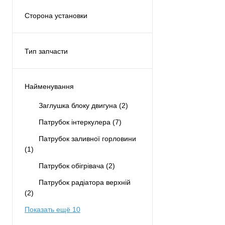
Рулевая рейка
(1)
Сторона установки
Снизу
(1)
С обеих сторон
(2)
Сцепление
(1)
Тип запчасти
Аналог
(25)
Найменування
Заглушка блоку двигуна
(2)
Патрубок інтеркулера
(7)
Патрубок заливної горловини
(1)
Патрубок обігрівача
(2)
Патрубок радіатора верхній
(2)
Показать ещё 10