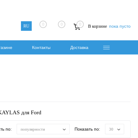
0
0
0
RU
пока пусто
В корзине
газине
Контакты
Доставка
KAYLAS для Ford
ть по:
Показать по:
популярности
30