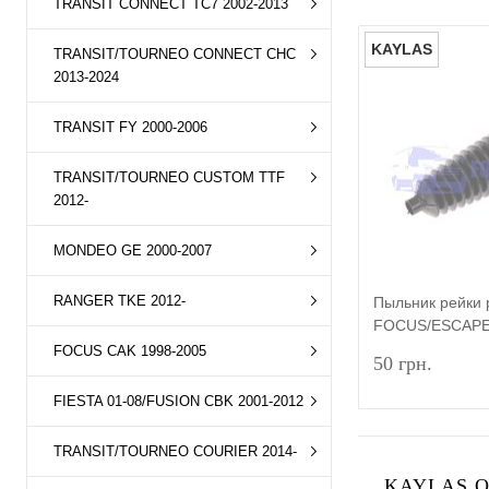
TRANSIT CONNECT TC7 2002-2013
KAYLAS
TRANSIT/TOURNEO CONNECT CHC
2013-2024
TRANSIT FY 2000-2006
TRANSIT/TOURNEO CUSTOM TTF
2012-
MONDEO GE 2000-2007
RANGER TKE 2012-
Пыльник рейки
FOCUS/ESCAPE
MAX/KUGA/CON
FOCUS CAK 1998-2005
50 грн.
KAYLAS
FIESTA 01-08/FUSION CBK 2001-2012
TRANSIT/TOURNEO COURIER 2014-
KAYLAS О