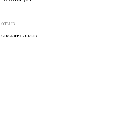
лик
Сравнение
Недоступно
 ОТЗЫВ
обы оставить отзыв