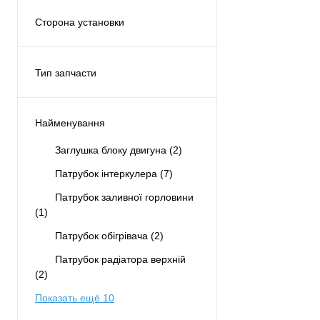
Рулевая рейка
(1)
Сторона установки
Снизу
(1)
С обеих сторон
(2)
Сцепление
(1)
Тип запчасти
Аналог
(25)
Найменування
Заглушка блоку двигуна
(2)
Патрубок інтеркулера
(7)
Патрубок заливної горловини
(1)
Патрубок обігрівача
(2)
Патрубок радіатора верхній
(2)
Показать ещё 10