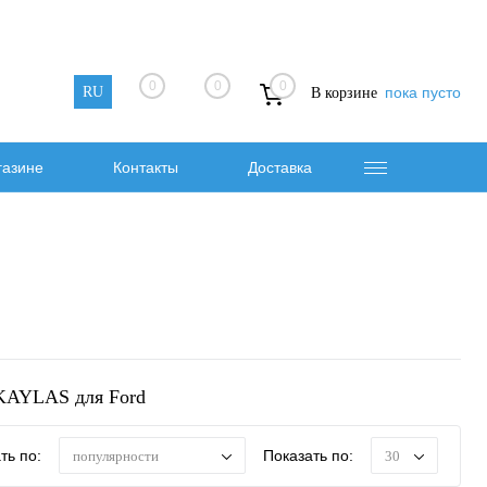
0
0
0
RU
пока пусто
В корзине
газине
Контакты
Доставка
KAYLAS для Ford
ть по:
Показать по:
популярности
30