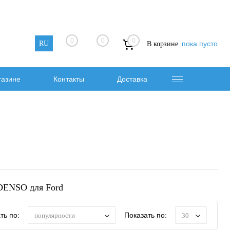
0
0
0
RU
пока пусто
В корзине
газине
Контакты
Доставка
DENSO для Ford
ть по:
Показать по:
популярности
30