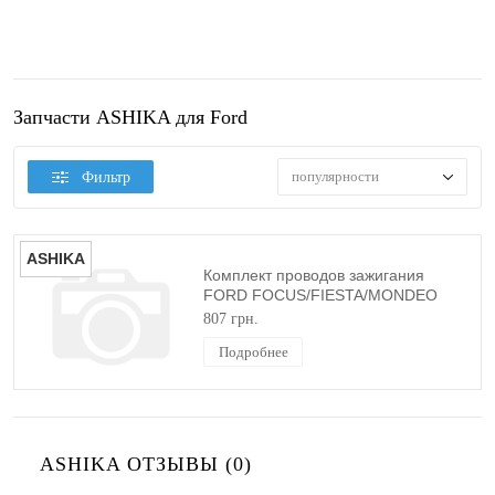
Запчасти ASHIKA для Ford
популярности
Фильтр
ASHIKA
Комплект проводов зажигания
FORD FOCUS/FIESTA/MONDEO
1998-2012 (1.25/1.4/1.6 ZETEC)
807 грн.
ASHIKA
Подробнее
ASHIKA ОТЗЫВЫ (0)