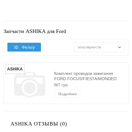
Запчасти ASHIKA для Ford
популярности
Фильтр
ASHIKA
Комплект проводов зажигания
FORD FOCUS/FIESTA/MONDEO
1998-2012 (1.25/1.4/1.6 ZETEC)
807 грн.
ASHIKA
Подробнее
ASHIKA ОТЗЫВЫ (0)