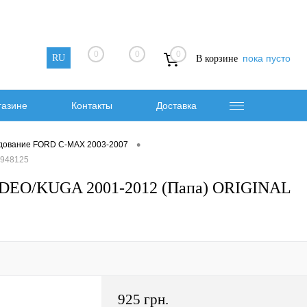
0
0
0
RU
пока пусто
В корзине
газине
Контакты
Доставка
•
дование FORD C-MAX 2003-2007
1948125
EO/KUGA 2001-2012 (Папа) ORIGINAL
925 грн.