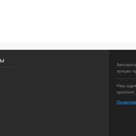
сы
Автозапч
лучших п
Наш адрес
проспект 
Посмотре