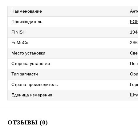
Наименование
Ант
Производитель
FO
FINISH
194
FoMoCo
2S6
Место установки
Све
Сторона установки
По 
Тип запчасти
Ори
Страна производитель
Гер
Еденица измерения
Шту
ОТЗЫВЫ (0)