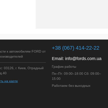
+38 (067) 414-22-22
асти к автомобилям FORD от
роизводителей
Email:
info@fords.com.ua
График работы
: 03126, г. Киев, Отрадный
д.40
Пн–Пт: 09:00–18:00 Сб: 09:00–
15:00
ть на карте
Работаем без выходных