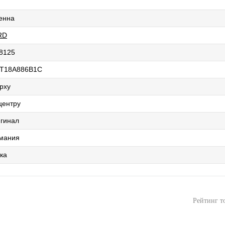
енна
RD
8125
T18A886B1C
рху
центру
гинал
мания
ка
Рейтинг т