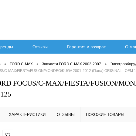
ренды
Отзывы
Гарантия и возврат
О ма
•
•
•
)
FORD C-MAX
Запчасти FORD C-MAX 2003-2007
Электрообору
S/C-MAX/FIESTA/FUSION/MONDEO/KUGA 2001-2012 (Папа) ORIGINAL - OEM 
ORD FOCUS/C-MAX/FIESTA/FUSION/MOND
8125
ХАРАКТЕРИСТИКИ
ОТЗЫВЫ
ПОХОЖИЕ ТОВАРЫ