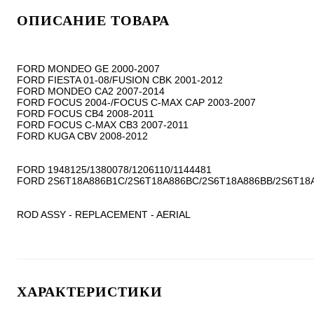
ОПИСАНИЕ ТОВАРА
FORD MONDEO GE 2000-2007

FORD FIESTA 01-08/FUSION CBK 2001-2012

FORD MONDEO CA2 2007-2014

FORD FOCUS 2004-/FOCUS C-MAX CAP 2003-2007

FORD FOCUS CB4 2008-2011

FORD FOCUS C-MAX CB3 2007-2011

FORD KUGA CBV 2008-2012

FORD 1948125/1380078/1206110/1144481

FORD 2S6T18A886B1C/2S6T18A886BC/2S6T18A886BB/2S6T18A
ROD ASSY - REPLACEMENT - AERIAL
ХАРАКТЕРИСТИКИ