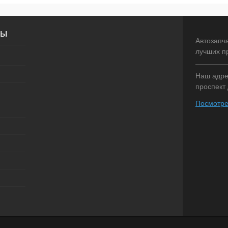
внение
Купить в 1 клик
Сравнение
Купить в 1 
сы
оступно
В избранное
Недоступно
В избранное
Автозапч
лучших п
Наш адрес
проспект 
Посмотре