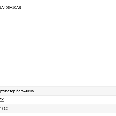
A406A10AB

ртизатор багажника
PX
4312