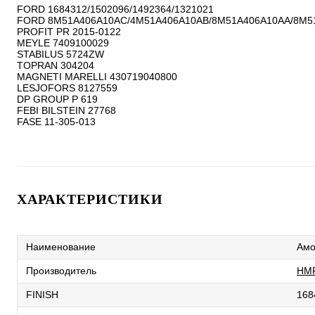
FORD 1684312/1502096/1492364/1321021

FORD 8M51A406A10AC/4M51A406A10AB/8M51A406A10AA/8M51
PROFIT PR 2015-0122

MEYLE 7409100029

STABILUS 5724ZW

TOPRAN 304204

MAGNETI MARELLI 430719040800

LESJOFORS 8127559

DP GROUP P 619

FEBI BILSTEIN 27768

ХАРАКТЕРИСТИКИ
Наименование
Амо
Производитель
HM
FINISH
168