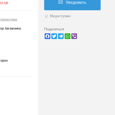
Уведомить
10 AB
Недоступно
ктеристики
ор багажника
Поделиться
Facebook
Twitter
Telegram
WhatsApp
Viber
торон