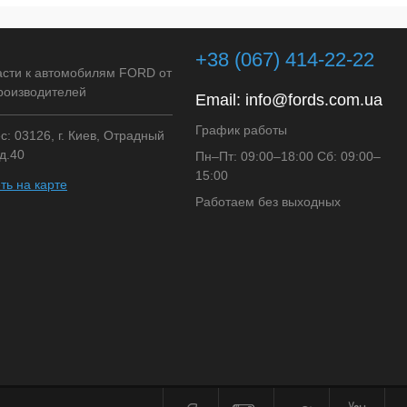
клик
Сравнение
+38 (067) 414-22-22
Недоступно
асти к автомобилям FORD от
роизводителей
Email:
info@fords.com.ua
График работы
: 03126, г. Киев, Отрадный
д.40
Пн–Пт: 09:00–18:00 Сб: 09:00–
15:00
ть на карте
Работаем без выходных