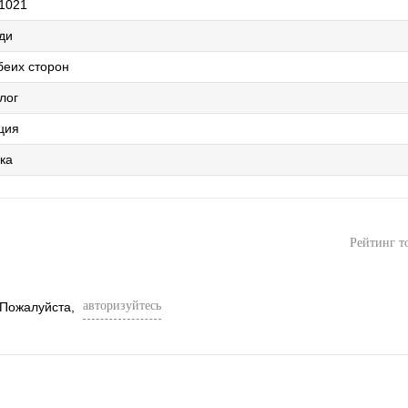
1021
ди
беих сторон
лог
ция
ка
Рейтинг т
авторизуйтесь
 Пожалуйста,