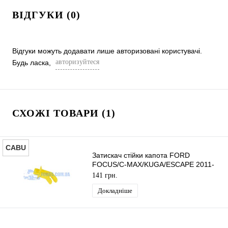
ВІДГУКИ (0)
Відгуки можуть додавати лише авторизовані користувачі.
авторизуйтеся
Будь ласка,
СХОЖІ ТОВАРИ (1)
CABU
Затискач стійки капота FORD
FOCUS/C-MAX/KUGA/ESCAPE 2011-
CABU
141 грн.
Докладніше