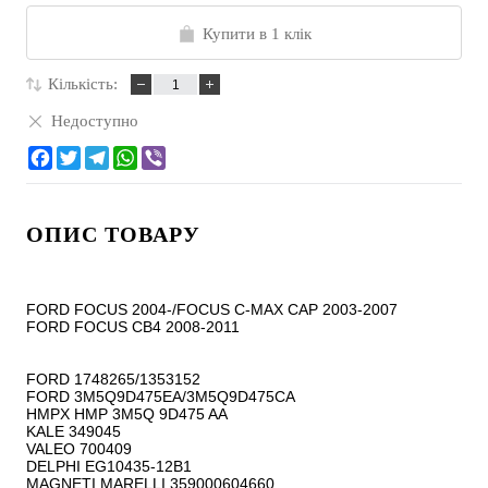
Купити в 1 клік
Кількість:
Недоступно
ОПИС ТОВАРУ
FORD FOCUS 2004-/FOCUS C-MAX CAP 2003-2007

FORD FOCUS CB4 2008-2011

FORD 1748265/1353152

FORD 3M5Q9D475EA/3M5Q9D475CA

HMPX HMP 3M5Q 9D475 AA

KALE 349045

VALEO 700409

DELPHI EG10435-12B1

MAGNETI MARELLI 359000604660
