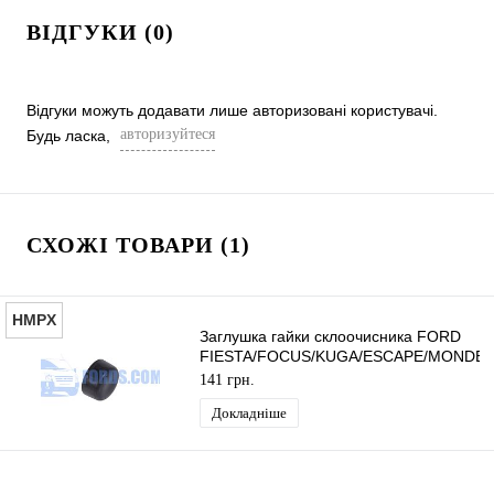
ВІДГУКИ (0)
Відгуки можуть додавати лише авторизовані користувачі.
авторизуйтеся
Будь ласка,
СХОЖІ ТОВАРИ (1)
HMPX
Заглушка гайки склоочисника FORD
FIESTA/FOCUS/KUGA/ESCAPE/MONDE
HMPX
141 грн.
Докладніше