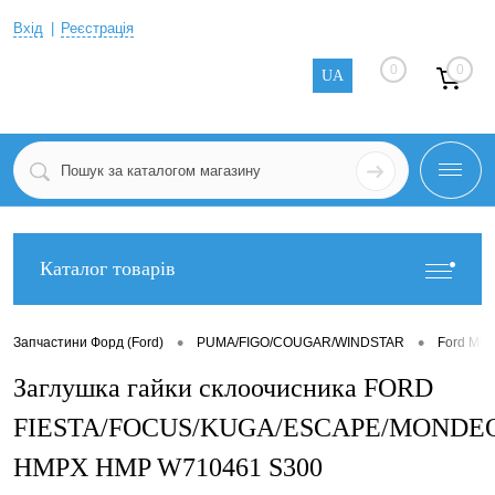
Вхід
Реєстрація
0
0
UA
Каталог товарів
•
•
Запчастини Форд (Ford)
PUMA/FIGO/COUGAR/WINDSTAR
Ford MU
Заглушка гайки склоочисника FORD
FIESTA/FOCUS/KUGA/ESCAPE/MONDE
HMPX HMP W710461 S300