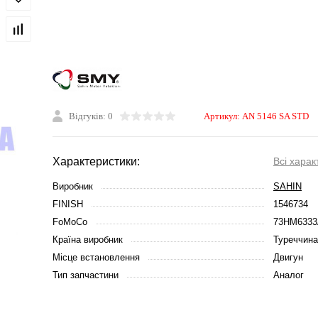
Відгуків: 0
Артикул:
AN 5146 SA STD
Характеристики:
Всі харак
Виробник
SAHIN
FINISH
1546734
FoMoCo
73HM633
Країна виробник
Туреччина
Місце встановлення
Двигун
Тип запчастини
Аналог