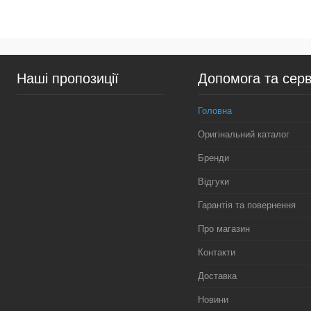
У кошик
Підп
Купити в 1 клік
Порівняння
Купити в 1 клік
Пор
Наші пропозиції
Допомога та серв
У вибране
У наявності
У вибране
Нед
Головна
Оригінальний каталог
Бренди
Відгуки
Гарантія та повернення
Про магазин
Контакти
Доставка
Новини