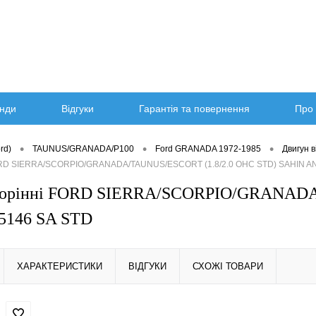
нди
Відгуки
Гарантія та повернення
Про 
•
•
•
rd)
TAUNUS/GRANADA/P100
Ford GRANADA 1972-1985
Двигун 
FORD SIERRA/SCORPIO/GRANADA/TAUNUS/ESCORT (1.8/2.0 OHC STD) SAHIN AN
корінні FORD SIERRA/SCORPIO/GRANADA
5146 SA STD
ХАРАКТЕРИСТИКИ
ВІДГУКИ
СХОЖІ ТОВАРИ