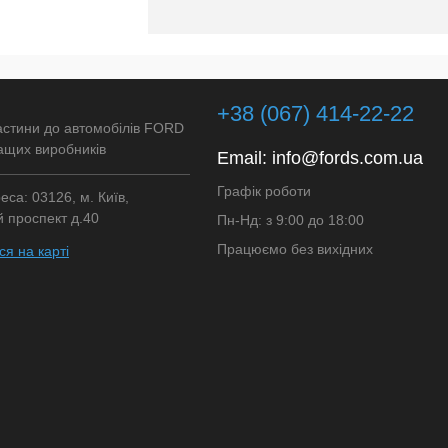
+38 (067) 414-22-22
астини до автомобілів FORD
ащих виробників
Email:
info@fords.com.ua
Графік роботи
са: 03126, м. Київ,
 проспект д.40
Пн-Нд: з 9:00 до 18:00
Працюємо без вихідних
я на карті