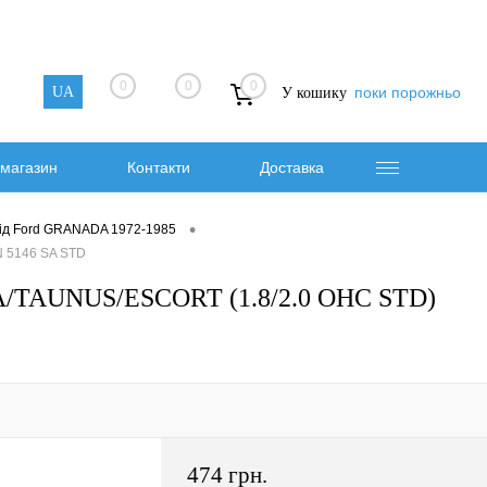
0
0
0
UA
поки порожньо
У кошику
магазин
Контакти
Доставка
•
від Ford GRANADA 1972-1985
 5146 SA STD
/TAUNUS/ESCORT (1.8/2.0 OHC STD)
474 грн.