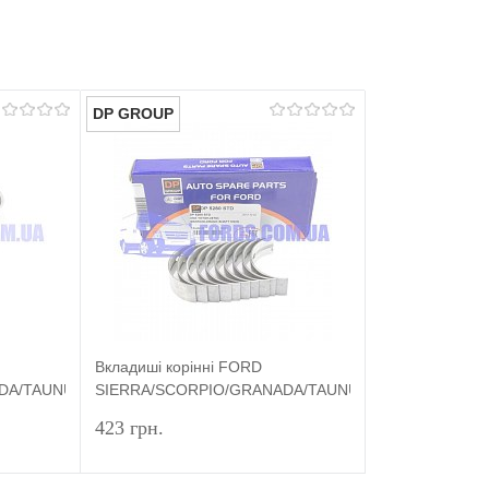
DP GROUP
Вкладиші корінні FORD
DA/TAUNUS/ESCORT
SIERRA/SCORPIO/GRANADA/TAUNUS/ESCORT
(1.8/2.0 OHC STD) DP GROUP
423 грн.