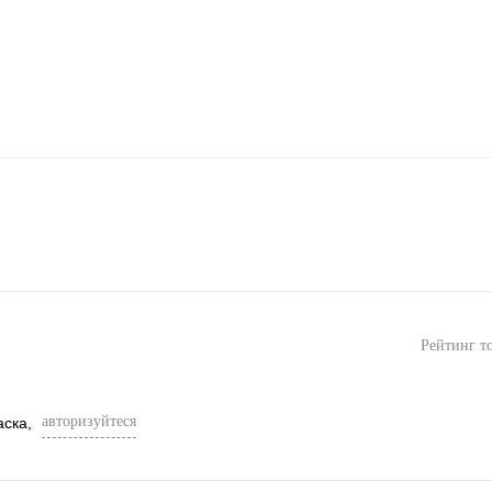
Рейтинг т
авторизуйтеся
аска,