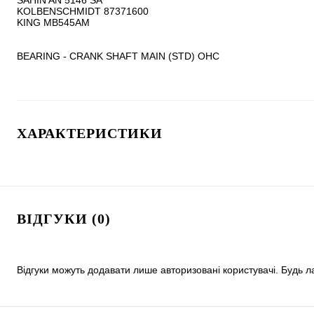
SAHIN AN 5146 SA

KOLBENSCHMIDT 87371600

KING MB545AM 

BEARING - CRANK SHAFT MAIN (STD) OHC
ХАРАКТЕРИСТИКИ
ВІДГУКИ (0)
Відгуки можуть додавати лише авторизовані користувачі. Будь л