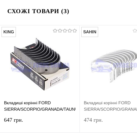
СХОЖІ ТОВАРИ (3)
KING
SAHIN
Вкладиші корінні FORD
Вкладиші корінні FORD
SIERRA/SCORPIO/GRANADA/TAUNUS/ESCORT
SIERRA/SCORPIO/GRANA
(1.8/2.0 OHC STD) KING
(1.8/2.0 OHC STD) SAHIN
647 грн.
474 грн.