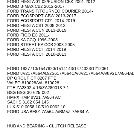
FORD FIESTA 01-08/FUSION CBK 2001-2012

FORD B-MAX CB2 2012-2017

FORD TRANSIT/TOURNEO COURIER 2014-

FORD ECOSPORT CBW 2013-2017

FORD ECOSPORT CR1 2014-2019

FORD FIESTA CB1 2008-2012

FORD FIESTA CCN 2013-2019

FORD FIGO EC 2011-

FORD KA CCQ 1996-2008

FORD STREET KA CCS 2003-2005

FORD FIESTA CCT 2014-2019

FORD FIESTA CCH 2010-2013

FORD 1837710/1547820/1514143/1474323/1212061

FORD 8V217A564AD/2S617A564CA/8V217A564AA/8V217A564AB
DP GROUP CP 8207 FTE

VALEO 810028/VAL810028

FTE ZA2802.4.16/ZA280013.7.1

BSG BSG 30-625-002

HMPX HMP 8V21 7A564 AC

SACHS 3182 654 145

LUK 510 0058 10/510 0062 10

FORD USA BE8Z-7A564-A/BM5Z-7A564-A

HUB AND BEARING - CLUTCH RELEASE