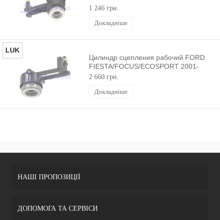
BSG
1 246 грн.
Докладніше
LUK
Цилиндр сцепления рабочий FORD
FIESTA/FOCUS/ECOSPORT 2001-
LUK
2 660 грн.
Докладніше
НАШІ ПРОПОЗИЦІЇ
ДОПОМОГА ТА СЕРВІСИ