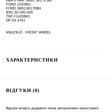
HMPX HMP 3M51 3K170 BH

FORD 1420861

FORD 3M513K170BH

BSG 30-330-009

TKE F1420861

DP SS 4761

KNUCKLE - FRONT WHEEL
ХАРАКТЕРИСТИКИ
ВІДГУКИ (0)
Відгуки можуть додавати лише авторизовані користувачі.