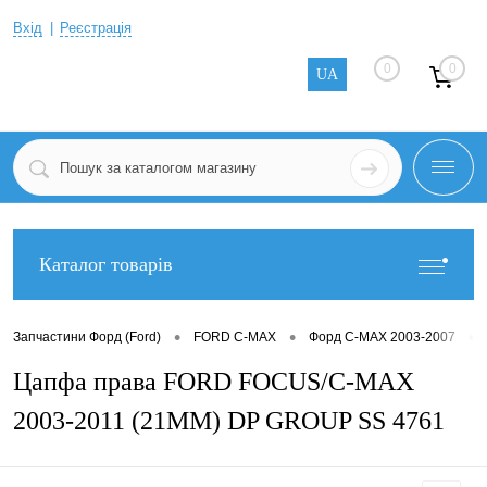
Вхід
Реєстрація
0
0
UA
Каталог товарів
•
•
•
Запчастини Форд (Ford)
FORD C-MAX
Форд C-MAX 2003-2007
Цапфа права FORD FOCUS/C-MAX
2003-2011 (21MM) DP GROUP SS 4761