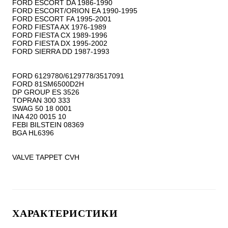
FORD ESCORT DA 1986-1990

FORD ESCORT/ORION EA 1990-1995

FORD ESCORT FA 1995-2001

FORD FIESTA AX 1976-1989

FORD FIESTA CX 1989-1996

FORD FIESTA DX 1995-2002

FORD SIERRA DD 1987-1993

FORD 6129780/6129778/3517091

FORD 81SM6500D2H

DP GROUP ES 3526

TOPRAN 300 333

SWAG 50 18 0001

INA 420 0015 10

FEBI BILSTEIN 08369

BGA HL6396

VALVE TAPPET CVH
ХАРАКТЕРИСТИКИ