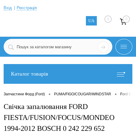
Вхід
Реєстрація
0
0
UA
Каталог товарів
•
•
Запчастини Форд (Ford)
PUMA/FIGO/COUGAR/WINDSTAR
Ford CO
Свічка запалювання FORD
FIESTA/FUSION/FOCUS/MONDEO
1994-2012 BOSCH 0 242 229 652