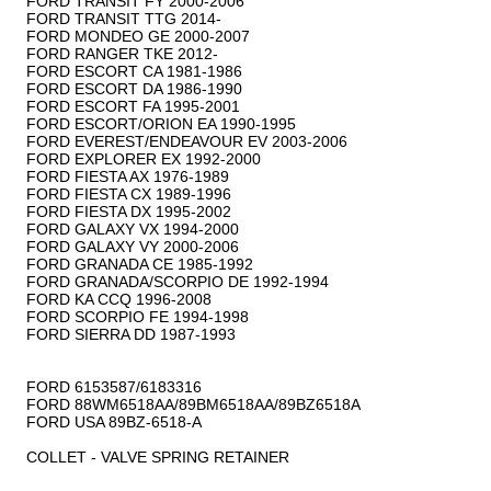
FORD TRANSIT FY 2000-2006

FORD TRANSIT TTG 2014-

FORD MONDEO GE 2000-2007

FORD RANGER TKE 2012-

FORD ESCORT CA 1981-1986

FORD ESCORT DA 1986-1990

FORD ESCORT FA 1995-2001

FORD ESCORT/ORION EA 1990-1995

FORD EVEREST/ENDEAVOUR EV 2003-2006

FORD EXPLORER EX 1992-2000

FORD FIESTA AX 1976-1989

FORD FIESTA CX 1989-1996

FORD FIESTA DX 1995-2002

FORD GALAXY VX 1994-2000

FORD GALAXY VY 2000-2006

FORD GRANADA CE 1985-1992

FORD GRANADA/SCORPIO DE 1992-1994

FORD KA CCQ 1996-2008

FORD SCORPIO FE 1994-1998

FORD SIERRA DD 1987-1993

FORD 6153587/6183316

FORD 88WM6518AA/89BM6518AA/89BZ6518A

FORD USA 89BZ-6518-A

COLLET - VALVE SPRING RETAINER