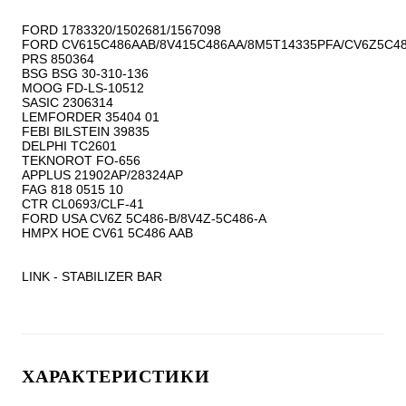
FORD 1783320/1502681/1567098

FORD CV615C486AAB/8V415C486AA/8M5T14335PFA/CV6Z5C48
PRS 850364

BSG BSG 30-310-136

MOOG FD-LS-10512

SASIC 2306314

LEMFORDER 35404 01

FEBI BILSTEIN 39835

DELPHI TC2601

TEKNOROT FO-656

APPLUS 21902AP/28324AP

FAG 818 0515 10

CTR CL0693/CLF-41

FORD USA CV6Z 5C486-B/8V4Z-5C486-A

HMPX HOE CV61 5C486 AAB

LINK - STABILIZER BAR
ХАРАКТЕРИСТИКИ