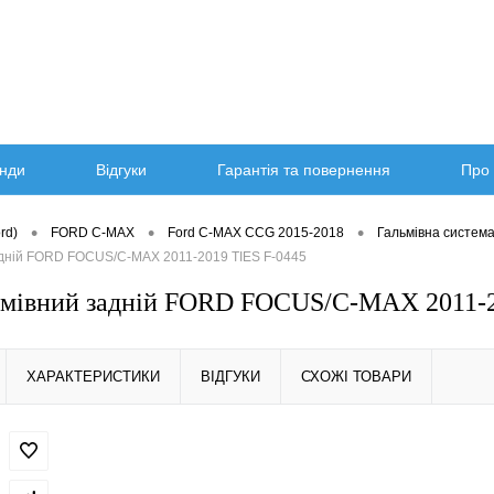
нди
Відгуки
Гарантія та повернення
Про 
•
•
•
rd)
FORD C-MAX
Ford C-MAX CCG 2015-2018
Гальмівна систем
адній FORD FOCUS/C-MAX 2011-2019 TIES F-0445
мівний задній FORD FOCUS/C-MAX 2011-2
ХАРАКТЕРИСТИКИ
ВІДГУКИ
СХОЖІ ТОВАРИ