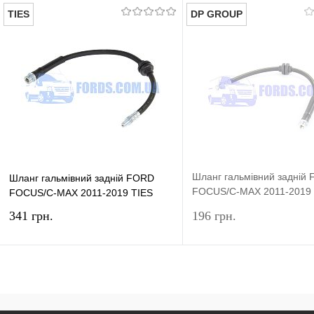
TIES
DP GROUP
Шланг гальмівний задній
Шланг гальмівний задній FORD
FOCUS/C-MAX 2011-2019
FOCUS/C-MAX 2011-2019 TIES
GROUP
341 грн.
196 грн.
У кошик
Підп
Купити в 1 клік
Порівняння
Купити в 1 клік
Пор