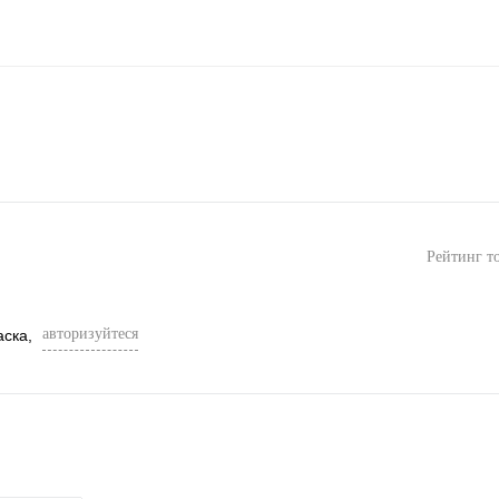
Рейтинг т
авторизуйтеся
аска,