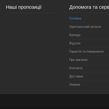
Наші пропозиції
Допомога та серв
У вибране
У наявності
У вибране
Нед
Головна
Оригінальний каталог
Бренди
Відгуки
Гарантія та повернення
Про магазин
Контакти
Доставка
Новини