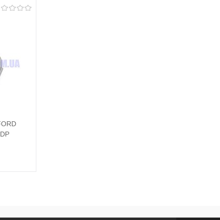
 FORD
 DP
исатися
івняння