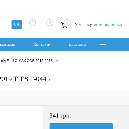
0
0
0
UA
поки порожньо
У кошику
магазин
Контакти
Доставка
•
а від Ford C-MAX CCG 2015-2018
019 TIES F-0445
341 грн.