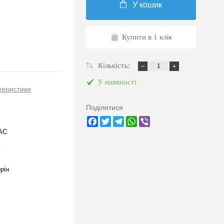
У кошик
Купити в 1 клік
Кількість:
У наявності
теристики
Поділитися
Facebook
Twitter
Telegram
WhatsApp
Viber
AC
рін