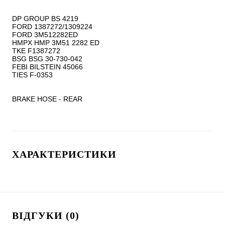
DP GROUP BS 4219

FORD 1387272/1309224

FORD 3M512282ED

HMPX HMP 3M51 2282 ED

TKE F1387272

BSG BSG 30-730-042

FEBI BILSTEIN 45066

TIES F-0353

BRAKE HOSE - REAR
ХАРАКТЕРИСТИКИ
ВІДГУКИ (0)