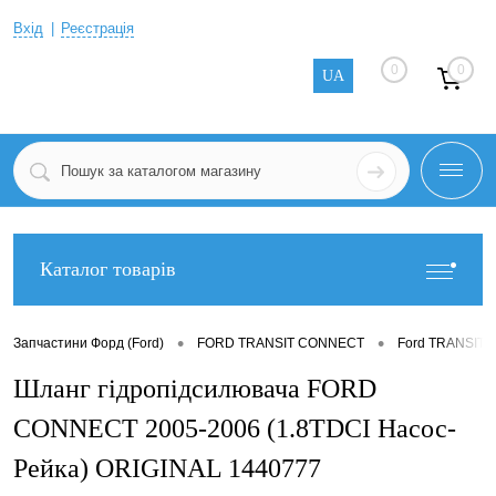
Вхід
Реєстрація
0
0
UA
Каталог товарів
•
•
Запчастини Форд (Ford)
FORD TRANSIT CONNECT
Ford TRANSIT 
Шланг гідропідсилювача FORD
CONNECT 2005-2006 (1.8TDCI Насос-
Рейка) ORIGINAL 1440777