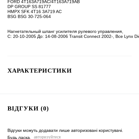
FORD 4T163A719AC/4T163A719AB

DP GROUP SS 81777

HMPX SFK 4T16 3A719 AC

BSG BSG 30-725-064

Нагнетательный шланг усилителя рулевого управления, 

С: 20-10-2005 До: 14-08-2006 Transit Connect 2002-, Все Lynx Di
ХАРАКТЕРИСТИКИ
ВІДГУКИ (0)
Відгуки можуть додавати лише авторизовані користувачі.
авторизуйтеся
Будь ласка,