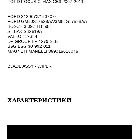
FORD FOCUS C-MAX CB3 2007-2011

FORD 2120673/1537074

FORD GM5JS17528AA/3M51S17528AA

BOSCH 3 397 118 951

SILBAK SB2619A

VALEO 119384

DP GROUP BP 4279 SLB

BSG BSG 30-992-011

MAGNETI MARELLI 359015016045

BLADE ASSY - WIPER
ХАРАКТЕРИСТИКИ