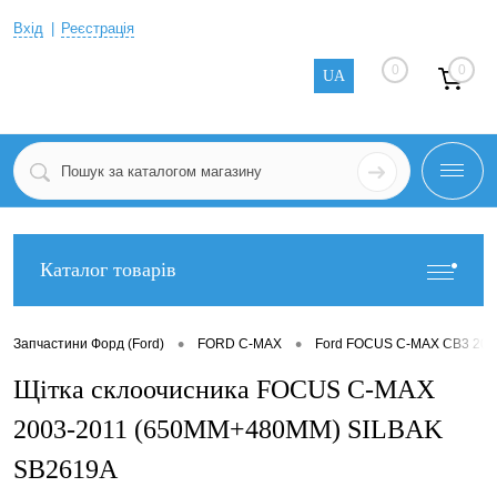
Вхід
Реєстрація
0
0
UA
Каталог товарів
•
•
Запчастини Форд (Ford)
FORD C-MAX
Ford FOCUS C-MAX CB3 200
Щітка склоочисника FOCUS C-MAX
2003-2011 (650MM+480MM) SILBAK
SB2619A