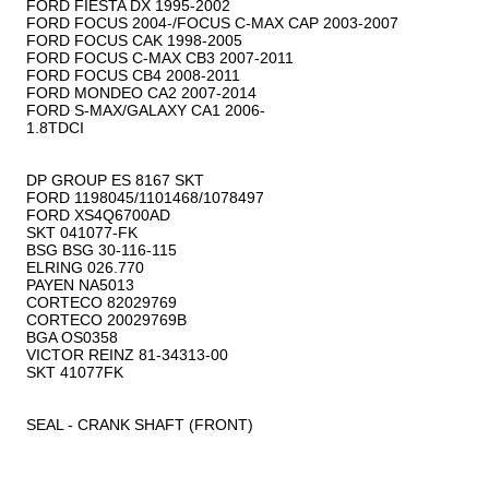
FORD FIESTA DX 1995-2002

FORD FOCUS 2004-/FOCUS C-MAX CAP 2003-2007

FORD FOCUS CAK 1998-2005

FORD FOCUS C-MAX CB3 2007-2011

FORD FOCUS CB4 2008-2011

FORD MONDEO CA2 2007-2014

FORD S-MAX/GALAXY CA1 2006-

1.8TDCI

DP GROUP ES 8167 SKT

FORD 1198045/1101468/1078497

FORD XS4Q6700AD

SKT 041077-FK

BSG BSG 30-116-115

ELRING 026.770

PAYEN NA5013

CORTECO 82029769

CORTECO 20029769B

BGA OS0358

VICTOR REINZ 81-34313-00

SKT 41077FK

SEAL - CRANK SHAFT (FRONT) 