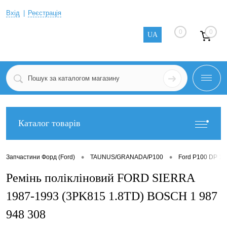
Вхід
Реєстрація
0
0
UA
Каталог товарів
•
•
Запчастини Форд (Ford)
TAUNUS/GRANADA/P100
Ford P100 DP 19
Ремінь полікліновий FORD SIERRA
1987-1993 (3PK815 1.8TD) BOSCH 1 987
948 308