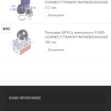
CONNECT/TRANSIT/MONDEO/KUGA/E
(Ø27/90MM) DP GROUP
172 грн.
Докладніше
BSG
Пильовик ШРУСу зовнішнього FORD
CONNECT/TRANSIT/MONDEO/KUGA/E
(Ø27/90MM) BSG
188 грн.
Докладніше
НАШІ ПРОПОЗИЦІЇ