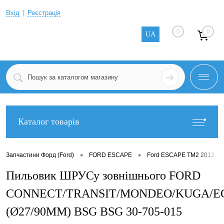
Вхід
Реєстрація
0
0
UA
Каталог товарів
•
•
Запчастини Форд (Ford)
FORD ESCAPE
Ford ESCAPE TM2 2012-
Пильовик ШРУСу зовнішнього FORD
CONNECT/TRANSIT/MONDEO/KUGA/E
(Ø27/90MM) BSG BSG 30-705-015