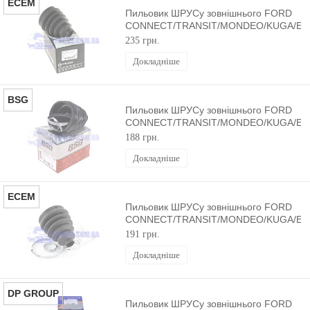
ECEM
Пильовик ШРУСу зовнішнього FORD
CONNECT/TRANSIT/MONDEO/KUGA/E
(Ø27/90MM) ECEM
235 грн.
Докладніше
BSG
Пильовик ШРУСу зовнішнього FORD
CONNECT/TRANSIT/MONDEO/KUGA/E
(Ø27/90MM) BSG
188 грн.
Докладніше
ECEM
Пильовик ШРУСу зовнішнього FORD
CONNECT/TRANSIT/MONDEO/KUGA/E
(Ø27/90MM) ECEM
191 грн.
Докладніше
DP GROUP
Пильовик ШРУСу зовнішнього FORD