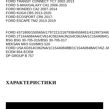
FORD TRANSIT CONNECT TC7 2002-2013

FORD S-MAX/GALAXY CA1 2006-2015

FORD MONDEO CA2 2007-2014

FORD KUGA CBS 2013-2020

FORD ECOSPORT CR6 2017-

FORD ESCAPE TM2 2013-2019

FORD 4371800/1505656/1797221/2187938/4558451/4119973/460
FORD 2T144A084AA/CV614C062AA/JN154C062AA/1C154A084CA
BSG BSG 30-705-015/BSG 30-705-017

MEKSAN MKS 510/MKS 520

FORD USA 6G914C062NA/1C154A084BB/1C154A084BA/CV6Z-3A
ECEM 854-ECEM

ХАРАКТЕРИСТИКИ