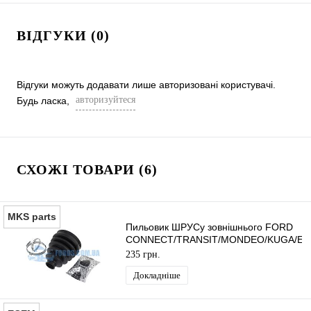
ВІДГУКИ (0)
Відгуки можуть додавати лише авторизовані користувачі.
авторизуйтеся
Будь ласка,
СХОЖІ ТОВАРИ (6)
MKS parts
Пильовик ШРУСу зовнішнього FORD
CONNECT/TRANSIT/MONDEO/KUGA/E
(Ø27/90MM) MEKSAN
235 грн.
Докладніше