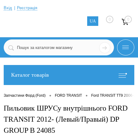
Вхід
Реєстрація
0
0
UA
Каталог товарів
•
•
Запчастини Форд (Ford)
FORD TRANSIT
Ford TRANSIT TT9 2006-2
Пильовик ШРУСу внутрішнього FORD
TRANSIT 2012- (Левый/Правый) DP
GROUP B 24085