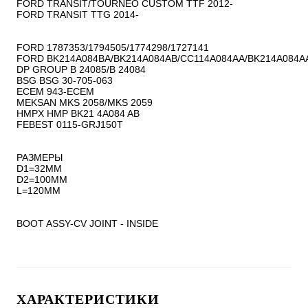
FORD TRANSIT/TOURNEO CUSTOM TTF 2012-

FORD TRANSIT TTG 2014-

FORD 1787353/1794505/1774298/1727141

FORD BK214A084BA/BK214A084AB/CC114A084AA/BK214A084AA
DP GROUP B 24085/B 24084

BSG BSG 30-705-063

ECEM 943-ECEM

MEKSAN MKS 2058/MKS 2059

HMPX HMP BK21 4A084 AB

FEBEST 0115-GRJ150T

РАЗМЕРЫ

D1=32MM

D2=100MM

L=120MM

BOOT ASSY-CV JOINT - INSIDE
ХАРАКТЕРИСТИКИ