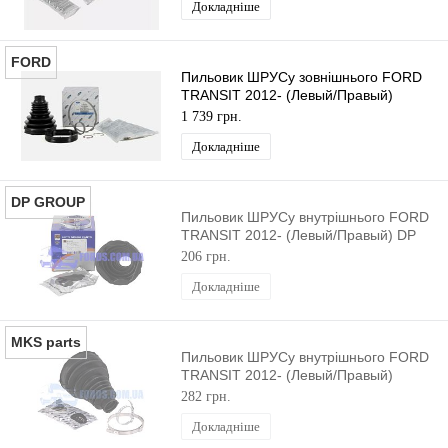
Докладніше
FORD
Пильовик ШРУСу зовнішнього FORD
TRANSIT 2012- (Левый/Правый)
ORIGINAL
1 739 грн.
Докладніше
DP GROUP
Пильовик ШРУСу внутрішнього FORD
TRANSIT 2012- (Левый/Правый) DP
GROUP
206 грн.
Докладніше
MKS parts
Пильовик ШРУСу внутрішнього FORD
TRANSIT 2012- (Левый/Правый)
MEKSAN
282 грн.
Докладніше