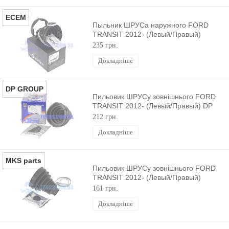
ECEM
Пыльник ШРУСа наружного FORD
TRANSIT 2012- (Левый/Правый)
ECEM
235 грн.
Докладніше
DP GROUP
Пильовик ШРУСу зовнішнього FORD
TRANSIT 2012- (Левый/Правый) DP
GROUP
212 грн.
Докладніше
MKS parts
Пильовик ШРУСу зовнішнього FORD
TRANSIT 2012- (Левый/Правый)
MEKSAN
161 грн.
Докладніше