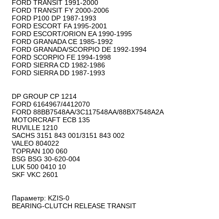
FORD TRANSIT 1991-2000

FORD TRANSIT FY 2000-2006

FORD P100 DP 1987-1993

FORD ESCORT FA 1995-2001

FORD ESCORT/ORION EA 1990-1995

FORD GRANADA CE 1985-1992

FORD GRANADA/SCORPIO DE 1992-1994

FORD SCORPIO FE 1994-1998

FORD SIERRA CD 1982-1986

FORD SIERRA DD 1987-1993

DP GROUP CP 1214

FORD 6164967/4412070

FORD 88BB7548AA/3C117548AA/88BX7548A2A

MOTORCRAFT ECB 135

RUVILLE 1210

SACHS 3151 843 001/3151 843 002

VALEO 804022

TOPRAN 100 060

BSG BSG 30-620-004

LUK 500 0410 10

SKF VKC 2601

Параметр: KZIS-0

BEARING-CLUTCH RELEASE TRANSIT