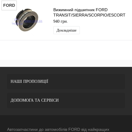
FORD
Вижимний підшипник FORD
TRANSIT/SIERRA/SCORPIO/ESCORT
1988-2000 ORIGINAL
940 грн.
Докладніше
НАШІ ПРОПОЗИЦІЇ
ДОПОМОГА ТА СЕРВІСИ
Автозапчастини до автомобілів FORD від найкращих