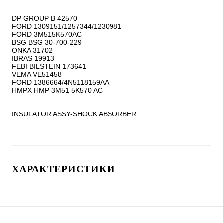
DP GROUP B 42570

FORD 1309151/1257344/1230981

FORD 3M515K570AC

BSG BSG 30-700-229

ONKA 31702

IBRAS 19913

FEBI BILSTEIN 173641

VEMA VE51458

FORD 1386664/4N5118159AA

HMPX HMP 3M51 5K570 AC

INSULATOR ASSY-SHOCK ABSORBER
ХАРАКТЕРИСТИКИ