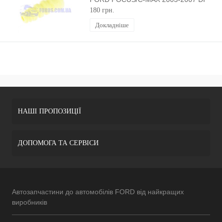
GROUP
180 грн.
Докладніше
НАШІ ПРОПОЗИЦІЇ
ДОПОМОГА ТА СЕРВІСИ
Автозапчастини до автомобілів FORD від найкращих
виробників