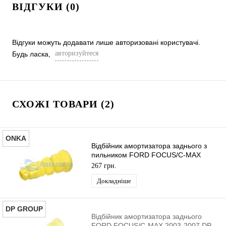
ВІДГУКИ (0)
Відгуки можуть додавати лише авторизовані користувачі.
авторизуйтеся
Будь ласка,
СХОЖІ ТОВАРИ (2)
ONKA
Відбійник амортизатора заднього з
пильником FORD FOCUS/C-MAX
2003-2007 ONKA
267 грн.
Докладніше
DP GROUP
Відбійник амортизатора заднього
FORD FOCUS/C-MAX 2003-2007 DP