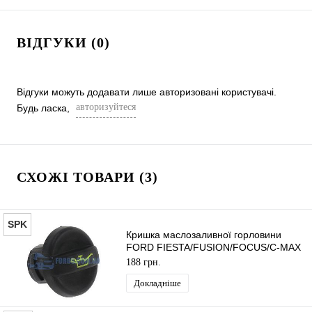
ВІДГУКИ (0)
Відгуки можуть додавати лише авторизовані користувачі.
авторизуйтеся
Будь ласка,
СХОЖІ ТОВАРИ (3)
SPK
Кришка маслозаливної горловини
FORD FIESTA/FUSION/FOCUS/C-MAX
2001-2012 SPK
188 грн.
Докладніше