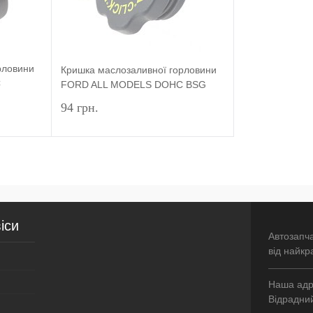
рловини
Кришка маслозаливної горловини
C
FORD ALL MODELS DOHC BSG
94 грн.
исатися
Підписатися
івняння
Купити в 1 клік
Порівняння
іси
оступно
У вибране
Недоступно
Автозапч
від найкр
Наша адре
Відрадний