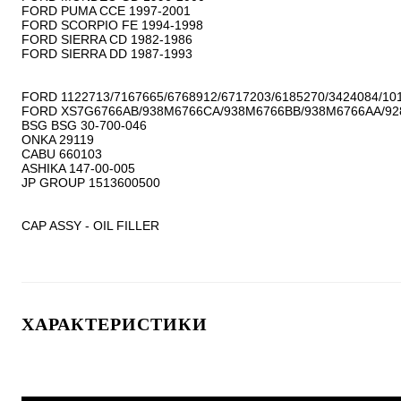
FORD PUMA CCE 1997-2001

FORD SCORPIO FE 1994-1998

FORD SIERRA CD 1982-1986

FORD SIERRA DD 1987-1993

FORD 1122713/7167665/6768912/6717203/6185270/3424084/101
FORD XS7G6766AB/938M6766CA/938M6766BB/938M6766AA/92
BSG BSG 30-700-046

ONKA 29119

CABU 660103

ASHIKA 147-00-005

JP GROUP 1513600500

CAP ASSY - OIL FILLER
ХАРАКТЕРИСТИКИ