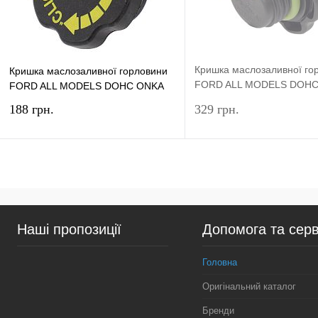
Кришка маслозаливної го
Кришка маслозаливної горловини
FORD ALL MODELS DOH
FORD ALL MODELS DOHC ONKA
ORIGINAL
188 грн.
329 грн.
У кошик
Підп
Купити в 1 клік
Порівняння
Купити в 1 клік
Пор
Наші пропозиції
Допомога та серв
У вибране
У наявності
У вибране
Нед
Головна
Оригінальний каталог
Бренди