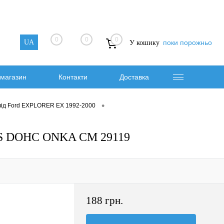
0
0
0
UA
поки порожньо
У кошику
магазин
Контакти
Доставка
•
від Ford EXPLORER EX 1992-2000
LS DOHC ONKA CM 29119
188 грн.