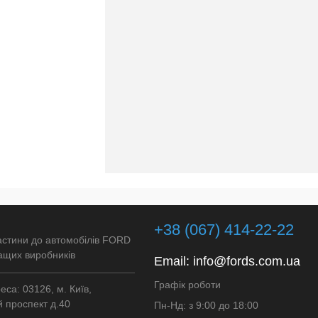
+38 (067) 414-22-22
астини до автомобілів FORD
ащих виробників
Email:
info@fords.com.ua
Графік роботи
са: 03126, м. Київ,
 проспект д.40
Пн-Нд: з 9:00 до 18:00