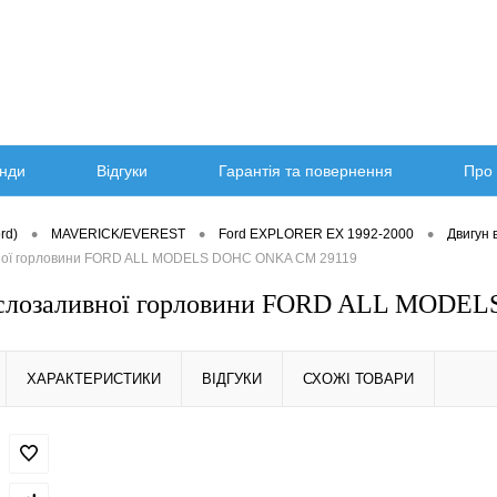
нди
Відгуки
Гарантія та повернення
Про 
•
•
•
rd)
MAVERICK/EVEREST
Ford EXPLORER EX 1992-2000
Двигун 
ної горловини FORD ALL MODELS DOHC ONKA CM 29119
слозаливної горловини FORD ALL MODE
ХАРАКТЕРИСТИКИ
ВІДГУКИ
СХОЖІ ТОВАРИ