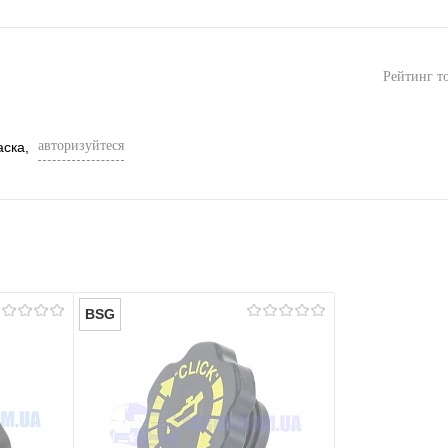
Рейтинг т
авторизуйтеся
аска,
BSG