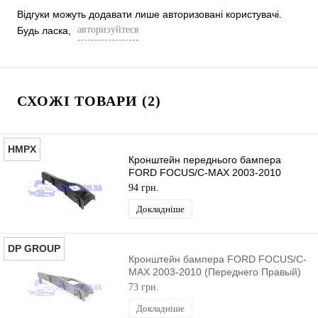
Відгуки можуть додавати лише авторизовані користувачі.
авторизуйтеся
Будь ласка,
СХОЖІ ТОВАРИ (2)
HMPX
Кронштейн переднього бампера
FORD FOCUS/C-MAX 2003-2010
(Правый) HMPX
94 грн.
Докладніше
DP GROUP
Кронштейн бампера FORD FOCUS/C-
MAX 2003-2010 (Переднего Правый)
DP GROUP
73 грн.
Докладніше