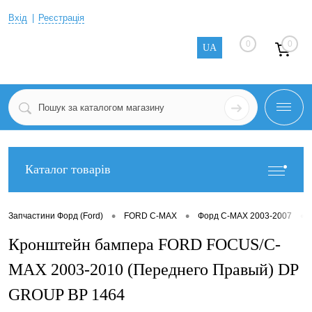
Вхід
Реєстрація
0
0
UA
Каталог товарів
•
•
•
Запчастини Форд (Ford)
FORD C-MAX
Форд C-MAX 2003-2007
Кронштейн бампера FORD FOCUS/C-
MAX 2003-2010 (Переднего Правый) DP
GROUP BP 1464